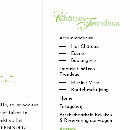
Accommodaties
Het Château
Écurie
Boulangerie
Domein Château
Frandeux
HIE,
Missie / Visie
Routebeschrijving
Home
ITs, zal er ook een
Fotogalerij
niet-talent te
Beschikbaarheid bekijken
mikt op het
& Reservering aanvragen
p: VERBINDEN,
Agenda