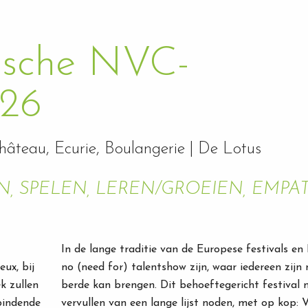
gische NVC-
026
hâteau, Ecurie, Boulangerie |
De Lotus
, SPELEN, LEREN/GROEIEN, EMPAT
In de lange traditie van de Europese festivals en I
ux, bij
no (need for) talentshow zijn, waar iedereen zijn 
k zullen
berde kan brengen. Dit behoeftegericht festival 
bindende
vervullen van een lange lijst noden, met op ko