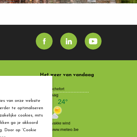
Het weer van vandaag
andeux
erins 4
ies van onze website
Gauthier,
erder te optimaliseren
akelijke cookies, mits
5 8127 48
ikken ga je akkoord
aufrandeux.be
ng. Door op ‘Cookie
.443