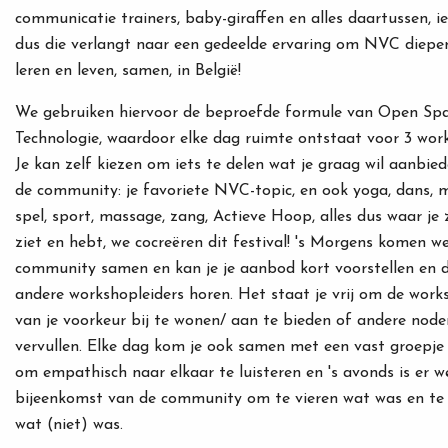
communicatie trainers, baby-giraffen en alles daartussen, i
dus die verlangt naar een gedeelde ervaring om NVC dieper
leren en leven, samen, in België!
We gebruiken hiervoor de beproefde formule van Open Sp
Technologie, waardoor elke dag ruimte ontstaat voor 3 wor
Je kan zelf kiezen om iets te delen wat je graag wil aanbie
de community: je favoriete NVC-topic, en ook yoga, dans, m
spel, sport, massage, zang, Actieve Hoop, alles dus waar je z
ziet en hebt, we cocreëren dit festival! 's Morgens komen w
community samen en kan je je aanbod kort voorstellen en 
andere workshopleiders horen. Het staat je vrij om de work
van je voorkeur bij te wonen/ aan te bieden of andere node
vervullen. Elke dag kom je ook samen met een vast groepje
om empathisch naar elkaar te luisteren en 's avonds is er w
bijeenkomst van de community om te vieren wat was en te
wat (niet) was.