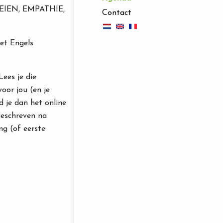
IEN, EMPATHIE,
Contact
het Engels
Lees je die
voor jou (en je
d je dan het online
ngeschreven na
ng (of eerste