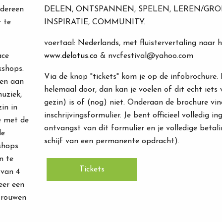
edereen
DELEN, ONTSPANNEN, SPELEN, LEREN/GROE
 te
INSPIRATIE, COMMUNITY.
voertaal: Nederlands, met fluistervertaling naar 
ace
www.delotus.co
& nvcfestival@yahoo.com
kshops.
Via de knop "tickets" kom je op de infobrochure. 
den aan
helemaal door, dan kan je voelen of dit echt iets 
uziek,
gezin) is of (nog) niet. Onderaan de brochure vin
in in
inschrijvingsformulier. Je bent officieel volledig i
e met de
ontvangst van dit formulier en je volledige betali
de
schijf van een permanente opdracht).
shops
n te
Tickets
 van 4
eer een
 rouwen