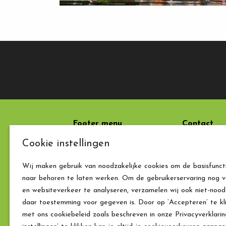
Footer menu
Contact
Cookie instellingen
Laatste nieuws
Chateau Fr
Rue des Pèl
Wij maken gebruik van noodzakelijke cookies om de basisfunct
5580 Mont-
naar behoren te laten werken. Om de gebruikerservaring nog v
België
en websiteverkeer te analyseren, verzamelen wij ook niet-noodz
0032 (0) 49
daar toestemming voor gegeven is. Door op ‘Accepteren’ te kl
info@chate
met ons cookiebeleid zoals beschreven in onze Privacyverklari
BE0476.760