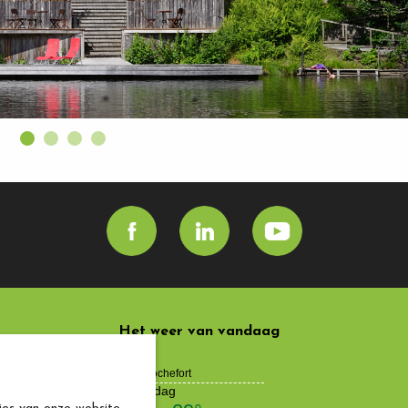
Het weer van vandaag
andeux
erins 4