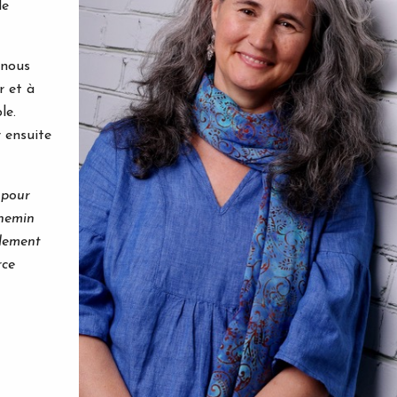
de
 nous
r et à
le.
 ensuite
 pour
chemin
llement
rce