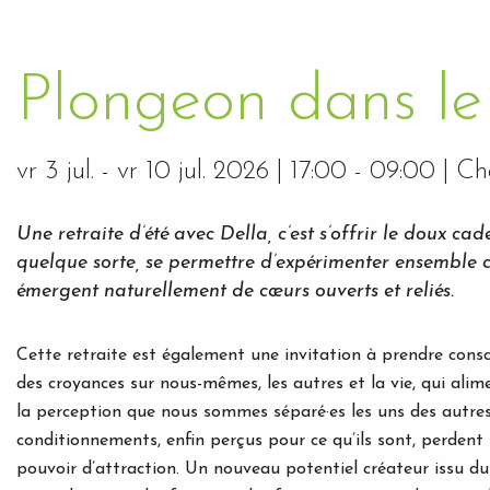
Plongeon dans le
vr 3 jul.
-
vr 10 jul. 2026
| 17:00 - 09:00 | C
Une retraite d’été avec Della, c’est s’offrir le doux cad
quelque sorte, se permettre d’expérimenter ensemble ce
émergent naturellement de cœurs ouverts et reliés.
Cette retraite est également une invitation à prendre cons
des croyances sur nous-mêmes, les autres et la vie, qui alim
la perception que nous sommes séparé·es les uns des autres
conditionnements, enfin perçus pour ce qu’ils sont, perdent 
pouvoir d’attraction. Un nouveau potentiel créateur issu du