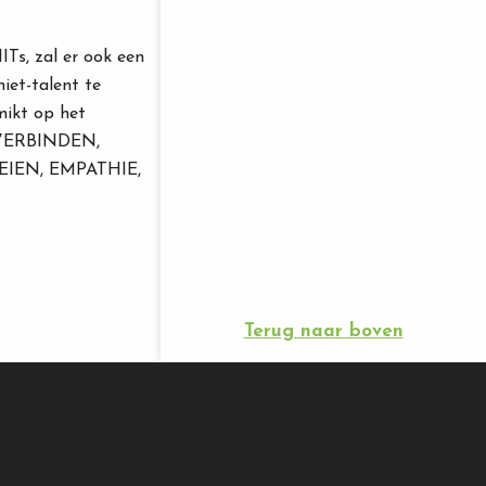
ITs, zal er ook een
niet-talent te
mikt op het
p: VERBINDEN,
IEN, EMPATHIE,
Terug naar boven