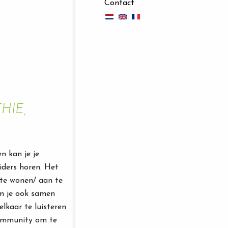
Contact
HIE,
 kan je je
iders horen. Het
 te wonen/ aan te
om je ook samen
lkaar te luisteren
community om te