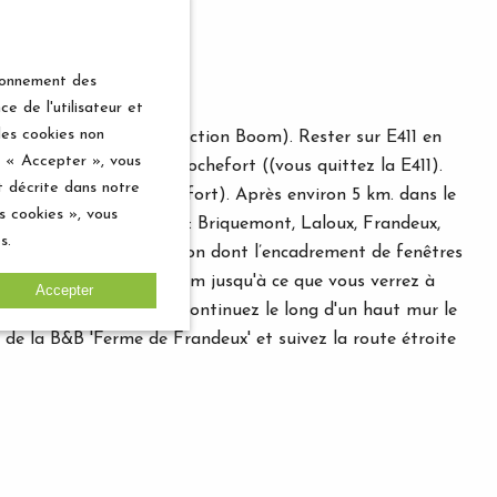
tionnement des
e de l'utilisateur et
des cookies non
prendre la A19. (PAS direction Boom). Rester sur E411 en
r « Accepter », vous
dre la sortie n ° 22, Rochefort ((vous quittez la E411).
t décrite dans notre
vant les panneaux Rochefort). Après environ 5 km. dans le
s cookies », vous
neau 4 noms de villages: Briquemont, Laloux, Frandeux,
s.
 à coup devant une maison dont l’encadrement de fenêtres
econdaire sur environ 2 km jusqu'à ce que vous verrez à
Accepter
le village de Frandeux. Continuez le long d'un haut mur le
 de la B&B 'Ferme de Frandeux' et suivez la route étroite
otre gauche vous verrez sur une grille en fer forgé, un
ur choisir l' E411. Prendre la sortie 22, Rochefort,