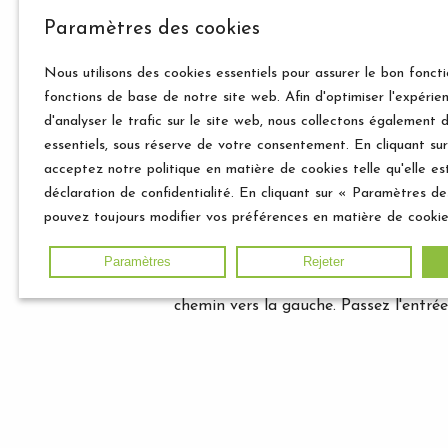
Paramètres des cookies
Accessibilité en voiture
Nous utilisons des cookies essentiels pour assurer le bon fonc
Venant d'Anvers
fonctions de base de notre site web. Afin d'optimiser l'expérienc
d'analyser le trafic sur le site web, nous collectons également 
Quitter le périphérique de Bruxelles, 
essentiels, sous réserve de votre consentement. En cliquant su
direction de Namur / Luxembourg. Pren
acceptez notre politique en matière de cookies telle qu'elle es
1ère sortie à gauche (toujours en sui
déclaration de confidentialité. En cliquant sur « Paramètres de
virage en S bifurcation à gauche. Pan
pouvez toujours modifier vos préférences en matière de cookie
Buissonville. Ce panneau surgit tout
est bleu! Suivez cette route étroite s
Paramètres
Rejeter
votre gauche le château, juste avant 
chemin vers la gauche. Passez l'entrée
montante sur environ 50 mètres. Sur v
panneau Château Frandeux..
Venant de Liège
Suivez les panneaux pour Namur. A Nam