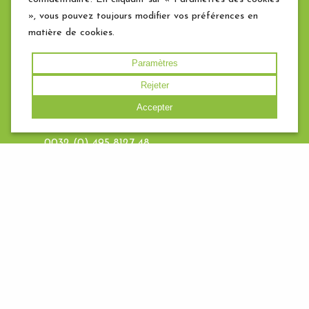
», vous pouvez toujours modifier vos préférences en
Footer menu
matière de cookies.
Contact
Paramètres
Rejeter
Chateau Frandeux
Rue des Pèlerins 4
Accepter
5580 Mont-Gauthier, België
0032 (0) 495 8127 48
info@chateaufrandeux.be
BE0476.760.443
Le temps d'aujourd'hui