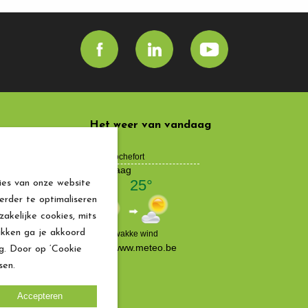
Het weer van vandaag
andeux
erins 4
ies van onze website
Gauthier,
erder te optimaliseren
akelijke cookies, mits
5 8127 48
ikken ga je akkoord
aufrandeux.be
ng. Door op ‘Cookie
.443
sen.
Accepteren