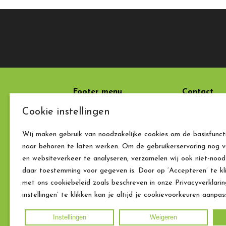
Footer menu
Contact
Cookie instellingen
Laatste nieuws
Chateau Fr
Rue des Pèl
Wij maken gebruik van noodzakelijke cookies om de basisfunct
5580 Mont-
naar behoren te laten werken. Om de gebruikerservaring nog v
België
en websiteverkeer te analyseren, verzamelen wij ook niet-noodz
0032 (0) 49
daar toestemming voor gegeven is. Door op ‘Accepteren’ te kl
info@chate
met ons cookiebeleid zoals beschreven in onze Privacyverklari
BE0476.760
instellingen’ te klikken kan je altijd je cookievoorkeuren aanpas
Instellingen
Weigeren